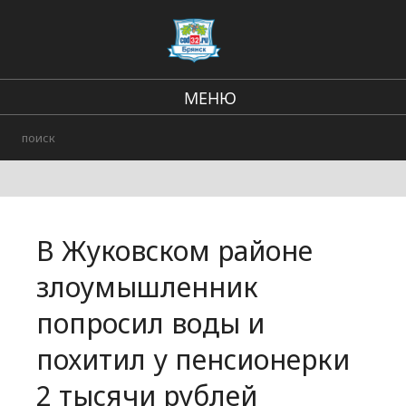
МЕНЮ
В стране и мире
Региональные новости
Происшествия
В Жуковском районе
Городские события
злоумышленник
попросил воды и
похитил у пенсионерки
2 тысячи рублей