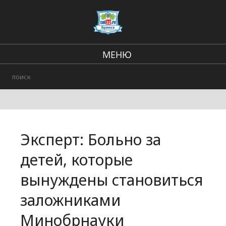
МЕНЮ
В стране и мире
Региональные новости
Происшествия
Эксперт: Больно за
Городские события
детей, которые
вынуждены становиться
заложниками
Минобрнауки