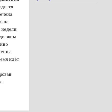
одится
лечена
, на
 недели.
 должны
янно
шения
ремя идёт
ирован
ое
.