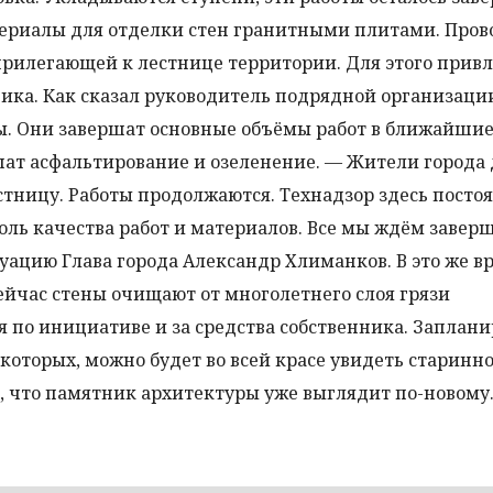
ериалы для отделки стен гранитными плитами. Пров
прилегающей к лестнице территории. Для этого прив
ика. Как сказал руководитель подрядной организации
ды. Они завершат основные объёмы работ в ближайшие
шат асфальтирование и озеленение. — Жители города
тницу. Работы продолжаются. Технадзор здесь посто
оль качества работ и материалов. Все мы ждём завер
уацию Глава города Александр Хлиманков. В это же в
ейчас стены очищают от многолетнего слоя грязи
 по инициативе и за средства собственника. Заплан
оторых, можно будет во всей красе увидеть старинн
, что памятник архитектуры уже выглядит по-новому