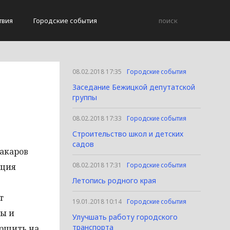
твия
Городские события
08.02.2018 17:35
Городские события
а
Заседание Бежицкой депутатской
группы
08.02.2018 17:33
Городские события
Строительство школ и детских
садов
акаров
08.02.2018 17:31
Городские события
кция
Летопись родного края
т
19.01.2018 10:14
Городские события
ны и
Улучшать работу городского
транспорта
ершить на