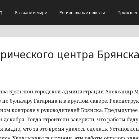
л
В стране и мире
Региональные новости
Происшес
орического центра Брянск
лава Брянской городской администрации Александр М
 по бульвару Гагарина и в круглом сквере. Реконстру
нном контроле у руководителей Брянска. Предыдущее
 декабря. Тогда строители заверили, что работы буду
 видно, что за это время удалось сделать. Установле
ка. Укладываются ступени, эти работы осталось зав