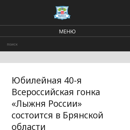
МЕНЮ
В стране и мире
Региональные новости
Происшествия
Юбилейная 40-я
Городские события
Всероссийская гонка
«Лыжня России»
состоится в Брянской
области