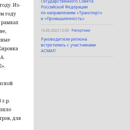
Государственного Совета
году. Из-
Российской Федерации
по направлениям «Транспорт»
ом году
и «Промышленность»
 рамках
ве,
16.03.2022 12:00
Репортажи
Руководители региона
жные
встретились с участниками
Жировка
АСМАП
А.
».
нской
г.р.
вышло
тров, для