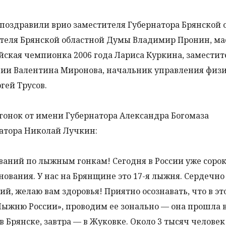
поздравили врио заместителя Губернатора Брянской 
теля Брянской областной Думы Владимир Пронин, ма
йская чемпионка 2006 года Лариса Куркина, заместит
ции Валентина Миронова, начальник управления физ
гей Трусов.
гонок от имени Губернатора Александра Богомаза
натора Николай Лучкин:
ваний по лыжным гонкам! Сегодня в России уже сорок
ования. У нас на Брянщине это 17-я лыжня. Сердечно
й, желаю вам здоровья! Приятно осознавать, что в эт
ыжню России», проводим ее зонально — она прошла в
в Брянске, завтра — в Жуковке. Около 3 тысяч человек