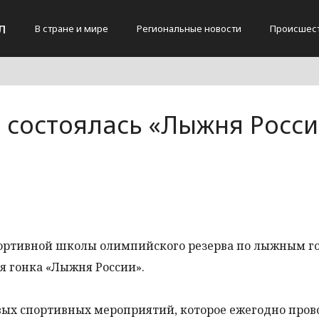
л
В стране и мире
Региональные новости
Происшес
и состоялась «Лыжня Росс
 спортивной школы олимпийского резерва по лыжным г
я гонка «Лыжня России».
вых спортивных мероприятий, которое ежегодно пров