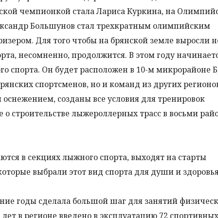
йской чемпионкой стала Лариса Куркина, на Олимпий
лександр Большунов стал трехкратным олимпийским
изером. Для того чтобы на брянской земле выросли 
орта, несомненно, продолжится. В этом году начинает
го спорта. Он будет расположен в 10-м микрорайоне 
брянских спортсменов, но и команд из других регионо
м оснежением, созданы все условия для тренировок
 о строительстве лыжероллерных трасс в восьми рай
ются в секциях лыжного спорта, выходят на старты
которые выбрали этот вид спорта для души и здоровья
дние годы сделала большой шаг для занятий физичес
 лет в регионе введено в эксплуатацию 72 спортивных