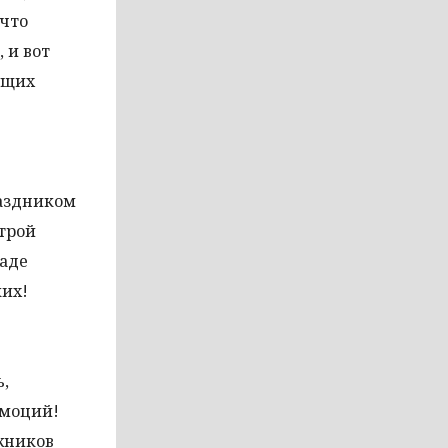
 что
 и вот
ущих
раздником
трой
иаде
ких!
ь,
эмоций!
жников