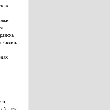
ских
новые
ся
Брянска
в России.
онах
.
кой
 объекта,