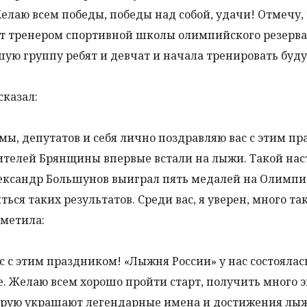
елаю всем победы, победы над собой, удачи! Отмечу,
ет тренером спортивной школы олимпийского резерва,
шую группу ребят и девчат и начала тренировать буд
сказал:
ы, депутатов и себя лично поздравляю вас с этим п
жителей Брянщины впервые встали на лыжи. Такой нас
Александр Большунов выиграл пять медалей на Олимп
ься таких результатов. Среди вас, я уверен, много та
тметила:
с с этим праздником! «Лыжня России» у нас состоялас
е. Желаю всем хорошо пройти старт, получить много 
торую украшают легендарные имена и достижения лы