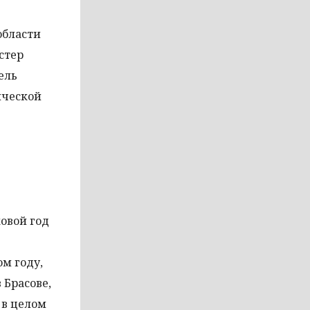
области
стер
ель
ической
овой год
ом году,
 Брасове,
 в целом