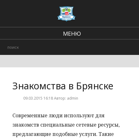
МЕНЮ
В стране и мире
Региональные новости
Происшествия
Знакомства в Брянске
Городские события
09.03.2015 16:18 Автор: admin
Современные люди используют для
знакомств специальные сетевые ресурсы,
предлагающие подобные услуги. Такие